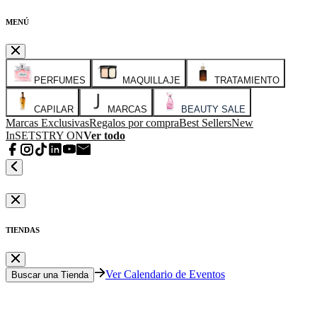
MENÚ
PERFUMES
MAQUILLAJE
TRATAMIENTO
CAPILAR
MARCAS
BEAUTY SALE
Marcas Exclusivas
Regalos por compra
Best Sellers
New
In
SETS
TRY ON
Ver todo
TIENDAS
Ver Calendario de Eventos
Buscar una Tienda