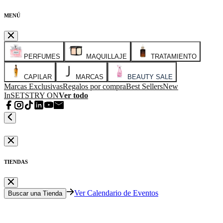
MENÚ
PERFUMES
MAQUILLAJE
TRATAMIENTO
CAPILAR
MARCAS
BEAUTY SALE
Marcas Exclusivas
Regalos por compra
Best Sellers
New
In
SETS
TRY ON
Ver todo
TIENDAS
Ver Calendario de Eventos
Buscar una Tienda