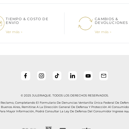
TIEMPO & COSTO DE
CAMBIOS &
ENVÍO
DEVOLUCIONES
Ver más
Ver más
© 2025 JULERIAQUE. TODOS LOS DERECHOS RESERVADOS.
n Reclamo, Completando El Formulario De Denuncias Ventanilla Única Federal De Def
uenos Aires, Remitirse A La Dirección General De Defensa Y Protección Al Consumido
Para Mayor Información, Podrá Consultar La Ley De Defensa Del Consumidor Ingrese
Aqu