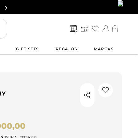
GIFT SETS
REGALOS
MARCAS
OS
HY
000
,
00
$
27.167
CFTEA: 0%