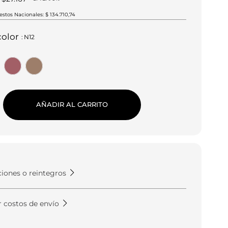
stos Nacionales: $ 134.710,74
color
:
N12
AÑADIR AL CARRITO
ones o reintegros
r costos de envío