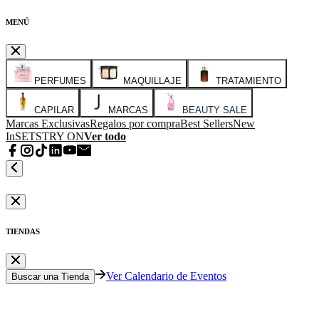
MENÚ
PERFUMES
MAQUILLAJE
TRATAMIENTO
CAPILAR
MARCAS
BEAUTY SALE
Marcas Exclusivas
Regalos por compra
Best Sellers
New
In
SETS
TRY ON
Ver todo
TIENDAS
Ver Calendario de Eventos
Buscar una Tienda