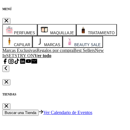
MENÚ
PERFUMES
MAQUILLAJE
TRATAMIENTO
CAPILAR
MARCAS
BEAUTY SALE
Marcas Exclusivas
Regalos por compra
Best Sellers
New
In
SETS
TRY ON
Ver todo
TIENDAS
Ver Calendario de Eventos
Buscar una Tienda