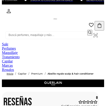
 DE COMPRA
¡HASTA 10 CUOTAS SIN INTERÉS!
BENEFICIOS CO
Sale
Perfumes
Maquillaje
Tratamiento
Capilar
Marcas
Regalos
/
/
/
Inicio
Capilar
Premium
Abeille royale scalp & hair conditioner
RESEÑAS
0