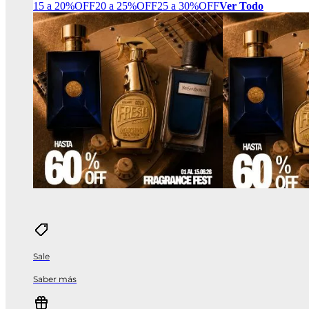
15 a 20%OFF
20 a 25%OFF
25 a 30%OFF
Ver Todo
Sale
Saber más