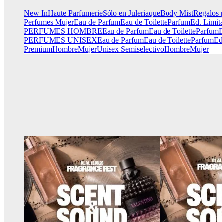
New In
Haute Parfumerie
Sólo en Juleriaque
Body Mist
Regalos 
Perfumes Mujer
Eau de Parfum
Eau de Toilette
Parfum
Ed. Limit
PERFUMES HOMBRE
Eau de Parfum
Eau de Toilette
Parfum
E
PERFUMES UNISEX
Eau de Parfum
Eau de Toilette
Parfum
Ed
Premium
Hombre
Mujer
Unisex
Semiselectivo
Hombre
Mujer