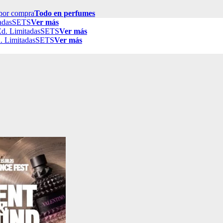
por compra
Todo en perfumes
adas
SETS
Ver más
d. Limitadas
SETS
Ver más
. Limitadas
SETS
Ver más