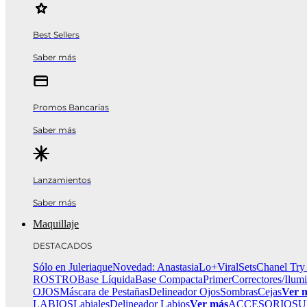
Best Sellers
Saber más
Promos Bancarias
Saber más
Lanzamientos
Saber más
Maquillaje
DESTACADOS
Sólo en Juleriaque
Novedad: Anastasia
Lo+Viral
Sets
Chanel Try
ROSTRO
Base Líquida
Base Compacta
Primer
Correctores/Ilum
OJOS
Máscara de Pestañas
Delineador Ojos
Sombras
Cejas
Ver 
LABIOS
Labiales
Delineador Labios
Ver más
ACCESORIOS
U