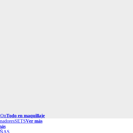
 On
Todo en maquillaje
inadores
SETS
Ver más
más
ÑAS