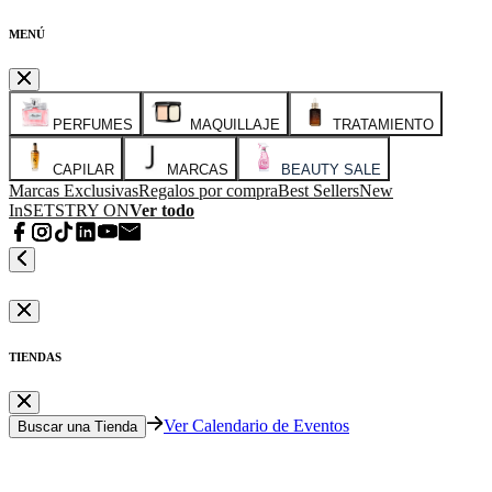
MENÚ
PERFUMES
MAQUILLAJE
TRATAMIENTO
CAPILAR
MARCAS
BEAUTY SALE
Marcas Exclusivas
Regalos por compra
Best Sellers
New
In
SETS
TRY ON
Ver todo
TIENDAS
Ver Calendario de Eventos
Buscar una Tienda