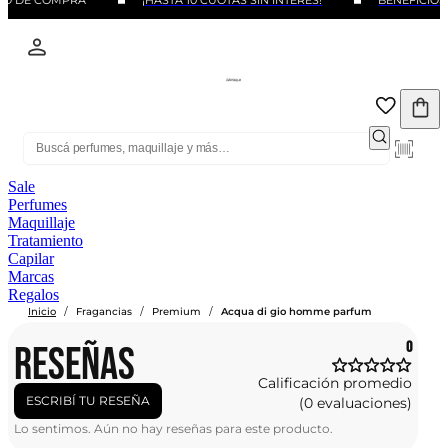
MO DE COMPRA
¡HASTA 10 CUOTAS SIN INTERÉS!
BENEFICIOS 
Sale
Perfumes
Maquillaje
Tratamiento
Capilar
Marcas
Regalos
/
/
/
Inicio
Fragancias
Premium
Acqua di gio homme parfum
RESEÑAS
0
Calificación promedio
ESCRIBÍ TU RESEÑA
(0 evaluaciones)
Lo sentimos. Aún no hay reseñas para este producto.