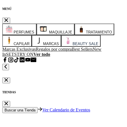
MENÚ
PERFUMES
MAQUILLAJE
TRATAMIENTO
CAPILAR
MARCAS
BEAUTY SALE
Marcas Exclusivas
Regalos por compra
Best Sellers
New
In
SETS
TRY ON
Ver todo
TIENDAS
Ver Calendario de Eventos
Buscar una Tienda