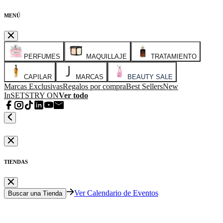
MENÚ
PERFUMES
MAQUILLAJE
TRATAMIENTO
CAPILAR
MARCAS
BEAUTY SALE
Marcas Exclusivas
Regalos por compra
Best Sellers
New
In
SETS
TRY ON
Ver todo
TIENDAS
Ver Calendario de Eventos
Buscar una Tienda