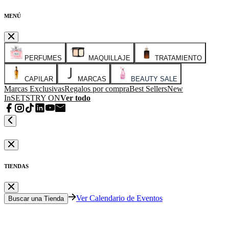
MENÚ
PERFUMES
MAQUILLAJE
TRATAMIENTO
CAPILAR
MARCAS
BEAUTY SALE
Marcas Exclusivas
Regalos por compra
Best Sellers
New
In
SETS
TRY ON
Ver todo
TIENDAS
Ver Calendario de Eventos
Buscar una Tienda