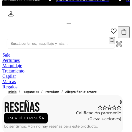
IN MINIMO DE COMPRA
¡HASTA 10 CUOTAS SIN INTERÉS!
BENE
Sale
Perfumes
Maquillaje
Tratamiento
Capilar
Marcas
Regalos
/
/
/
Inicio
Fragancias
Premium
Allegra fiori d' amore
RESEÑAS
0
Calificación promedio
ESCRIBÍ TU RESEÑA
(0 evaluaciones)
Lo sentimos. Aún no hay reseñas para este producto.