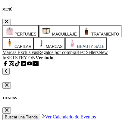
MENÚ
PERFUMES
MAQUILLAJE
TRATAMIENTO
CAPILAR
MARCAS
BEAUTY SALE
Marcas Exclusivas
Regalos por compra
Best Sellers
New
In
SETS
TRY ON
Ver todo
TIENDAS
Ver Calendario de Eventos
Buscar una Tienda