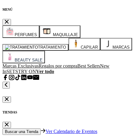
MENÚ
PERFUMES
MAQUILLAJE
TRATAMIENTO
CAPILAR
MARCAS
BEAUTY SALE
Marcas Exclusivas
Regalos por compra
Best Sellers
New
In
SETS
TRY ON
Ver todo
TIENDAS
Ver Calendario de Eventos
Buscar una Tienda