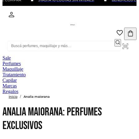
DE COMPRA
¡HASTA 10 CUOTAS SIN INTERÉS!
BENEFICIOS CON
Sale
Perfumes
Maquillaje
Tratamiento
Capilar
Marcas
Regalos
/
Inicio
Analia maiorana
Analia Maiorana: Perfumes
exclusivos