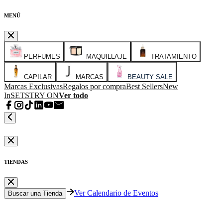
MENÚ
PERFUMES
MAQUILLAJE
TRATAMIENTO
CAPILAR
MARCAS
BEAUTY SALE
Marcas Exclusivas
Regalos por compra
Best Sellers
New
In
SETS
TRY ON
Ver todo
TIENDAS
Ver Calendario de Eventos
Buscar una Tienda