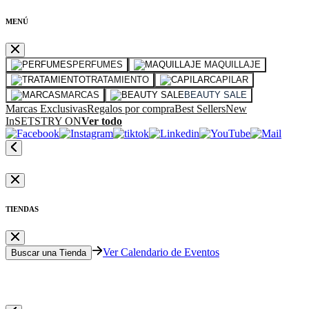
MENÚ
PERFUMES
MAQUILLAJE
TRATAMIENTO
CAPILAR
MARCAS
BEAUTY SALE
Marcas Exclusivas
Regalos por compra
Best Sellers
New
In
SETS
TRY ON
Ver todo
TIENDAS
Ver Calendario de Eventos
Buscar una Tienda