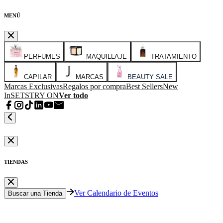
MENÚ
PERFUMES
MAQUILLAJE
TRATAMIENTO
CAPILAR
MARCAS
BEAUTY SALE
Marcas Exclusivas
Regalos por compra
Best Sellers
New
In
SETS
TRY ON
Ver todo
TIENDAS
Ver Calendario de Eventos
Buscar una Tienda