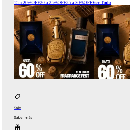
15 a 20%OFF
20 a 25%OFF
25 a 30%OFF
Ver Todo
Sale
Saber más