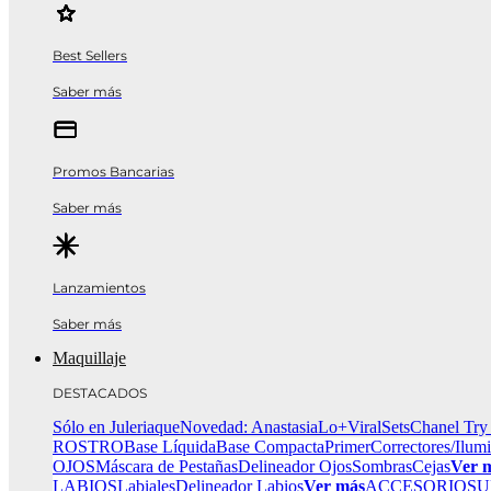
Best Sellers
Saber más
Promos Bancarias
Saber más
Lanzamientos
Saber más
Maquillaje
DESTACADOS
Sólo en Juleriaque
Novedad: Anastasia
Lo+Viral
Sets
Chanel Try
ROSTRO
Base Líquida
Base Compacta
Primer
Correctores/Ilum
OJOS
Máscara de Pestañas
Delineador Ojos
Sombras
Cejas
Ver 
LABIOS
Labiales
Delineador Labios
Ver más
ACCESORIOS
U