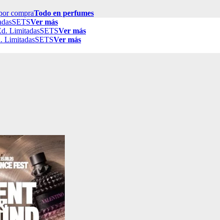
por compra
Todo en perfumes
adas
SETS
Ver más
d. Limitadas
SETS
Ver más
. Limitadas
SETS
Ver más