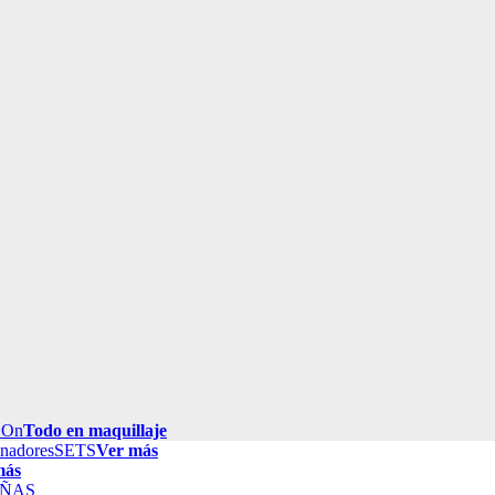
 On
Todo en maquillaje
inadores
SETS
Ver más
más
ÑAS