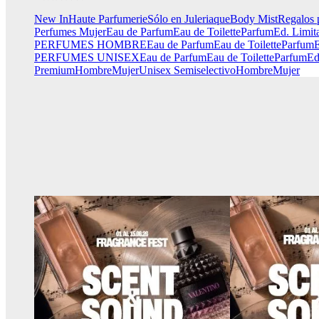
New In
Haute Parfumerie
Sólo en Juleriaque
Body Mist
Regalos 
Perfumes Mujer
Eau de Parfum
Eau de Toilette
Parfum
Ed. Limit
PERFUMES HOMBRE
Eau de Parfum
Eau de Toilette
Parfum
E
PERFUMES UNISEX
Eau de Parfum
Eau de Toilette
Parfum
Ed
Premium
Hombre
Mujer
Unisex
Semiselectivo
Hombre
Mujer