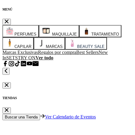
MENÚ
PERFUMES
MAQUILLAJE
TRATAMIENTO
CAPILAR
MARCAS
BEAUTY SALE
Marcas Exclusivas
Regalos por compra
Best Sellers
New
In
SETS
TRY ON
Ver todo
TIENDAS
Ver Calendario de Eventos
Buscar una Tienda