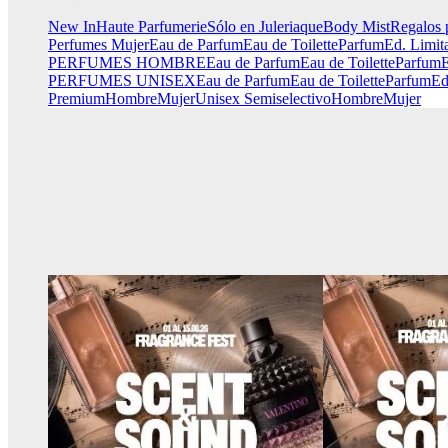
New In
Haute Parfumerie
Sólo en Juleriaque
Body Mist
Regalos 
Perfumes Mujer
Eau de Parfum
Eau de Toilette
Parfum
Ed. Limit
PERFUMES HOMBRE
Eau de Parfum
Eau de Toilette
Parfum
E
PERFUMES UNISEX
Eau de Parfum
Eau de Toilette
Parfum
Ed
Premium
Hombre
Mujer
Unisex
Semiselectivo
Hombre
Mujer