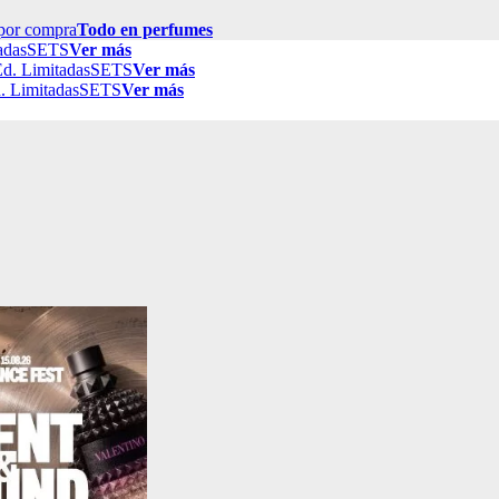
por compra
Todo en perfumes
adas
SETS
Ver más
d. Limitadas
SETS
Ver más
. Limitadas
SETS
Ver más