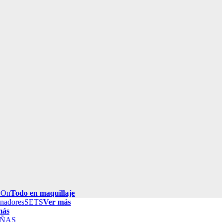
 On
Todo en maquillaje
inadores
SETS
Ver más
más
ÑAS