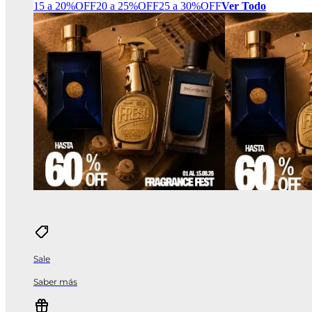
15 a 20%OFF
20 a 25%OFF
25 a 30%OFF
Ver Todo
Sale
Saber más