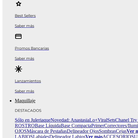
Best Sellers
Saber más
Promos Bancarias
Saber más
Lanzamientos
Saber más
Maquillaje
DESTACADOS
Sólo en Juleriaque
Novedad: Anastasia
Lo+Viral
Sets
Chanel Try
ROSTRO
Base Líquida
Base Compacta
Primer
Correctores/Ilum
OJOS
Máscara de Pestañas
Delineador Ojos
Sombras
Cejas
Ver 
LABIOS
Labiales
Delineador Labios
Ver más
ACCESORIOS
U