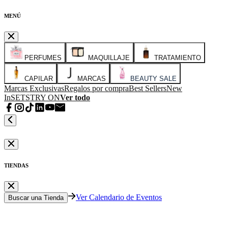
MENÚ
PERFUMES
MAQUILLAJE
TRATAMIENTO
CAPILAR
MARCAS
BEAUTY SALE
Marcas Exclusivas
Regalos por compra
Best Sellers
New
In
SETS
TRY ON
Ver todo
TIENDAS
Ver Calendario de Eventos
Buscar una Tienda