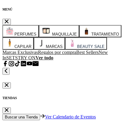
MENÚ
PERFUMES
MAQUILLAJE
TRATAMIENTO
CAPILAR
MARCAS
BEAUTY SALE
Marcas Exclusivas
Regalos por compra
Best Sellers
New
In
SETS
TRY ON
Ver todo
TIENDAS
Ver Calendario de Eventos
Buscar una Tienda