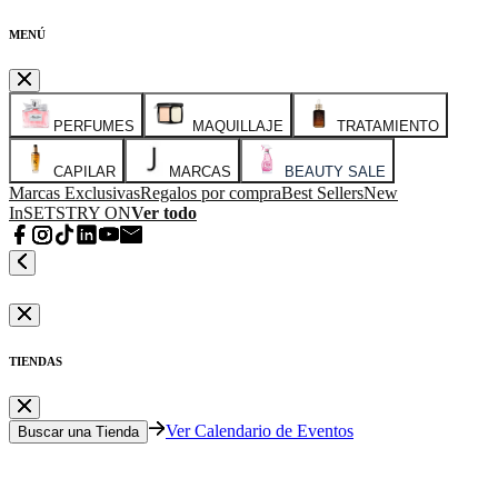
MENÚ
PERFUMES
MAQUILLAJE
TRATAMIENTO
CAPILAR
MARCAS
BEAUTY SALE
Marcas Exclusivas
Regalos por compra
Best Sellers
New
In
SETS
TRY ON
Ver todo
TIENDAS
Ver Calendario de Eventos
Buscar una Tienda