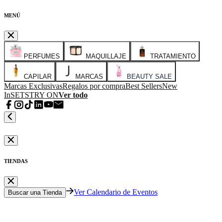
MENÚ
PERFUMES
MAQUILLAJE
TRATAMIENTO
CAPILAR
MARCAS
BEAUTY SALE
Marcas Exclusivas
Regalos por compra
Best Sellers
New
In
SETS
TRY ON
Ver todo
TIENDAS
Ver Calendario de Eventos
Buscar una Tienda