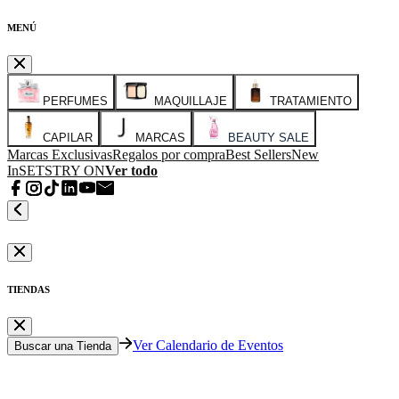
MENÚ
PERFUMES
MAQUILLAJE
TRATAMIENTO
CAPILAR
MARCAS
BEAUTY SALE
Marcas Exclusivas
Regalos por compra
Best Sellers
New
In
SETS
TRY ON
Ver todo
TIENDAS
Ver Calendario de Eventos
Buscar una Tienda