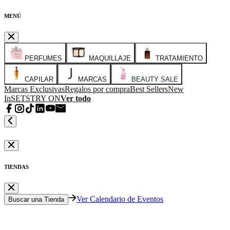
MENÚ
PERFUMES
MAQUILLAJE
TRATAMIENTO
CAPILAR
MARCAS
BEAUTY SALE
Marcas Exclusivas
Regalos por compra
Best Sellers
New
In
SETS
TRY ON
Ver todo
TIENDAS
Ver Calendario de Eventos
Buscar una Tienda