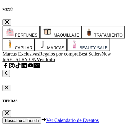
MENÚ
PERFUMES
MAQUILLAJE
TRATAMIENTO
CAPILAR
MARCAS
BEAUTY SALE
Marcas Exclusivas
Regalos por compra
Best Sellers
New
In
SETS
TRY ON
Ver todo
TIENDAS
Ver Calendario de Eventos
Buscar una Tienda