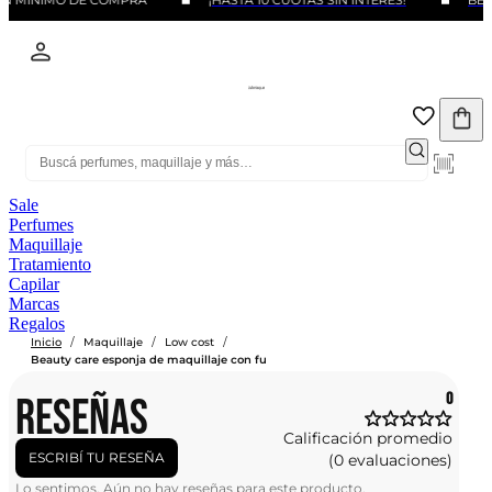
IN MINIMO DE COMPRA
¡HASTA 10 CUOTAS SIN INTERÉS!
BENE
Sale
Perfumes
Maquillaje
Tratamiento
Capilar
Marcas
Regalos
/
/
/
Inicio
Maquillaje
Low cost
Beauty care esponja de maquillaje con fu
RESEÑAS
0
Calificación promedio
ESCRIBÍ TU RESEÑA
(0 evaluaciones)
Lo sentimos. Aún no hay reseñas para este producto.