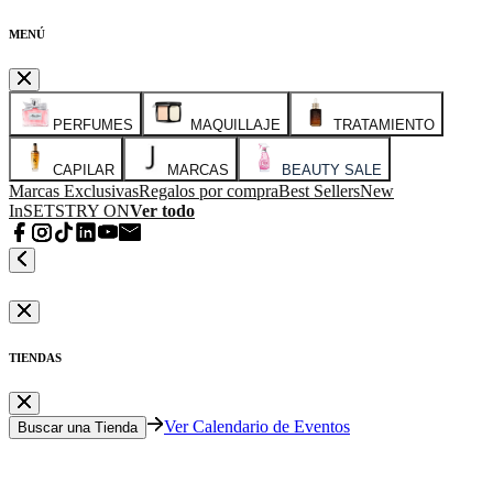
MENÚ
PERFUMES
MAQUILLAJE
TRATAMIENTO
CAPILAR
MARCAS
BEAUTY SALE
Marcas Exclusivas
Regalos por compra
Best Sellers
New
In
SETS
TRY ON
Ver todo
TIENDAS
Ver Calendario de Eventos
Buscar una Tienda