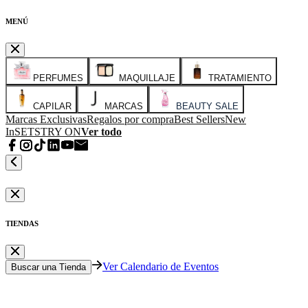
MENÚ
PERFUMES
MAQUILLAJE
TRATAMIENTO
CAPILAR
MARCAS
BEAUTY SALE
Marcas Exclusivas
Regalos por compra
Best Sellers
New
In
SETS
TRY ON
Ver todo
TIENDAS
Ver Calendario de Eventos
Buscar una Tienda