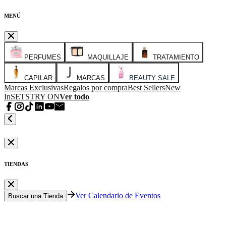
MENÚ
PERFUMES
MAQUILLAJE
TRATAMIENTO
CAPILAR
MARCAS
BEAUTY SALE
Marcas Exclusivas
Regalos por compra
Best Sellers
New
In
SETS
TRY ON
Ver todo
TIENDAS
Ver Calendario de Eventos
Buscar una Tienda