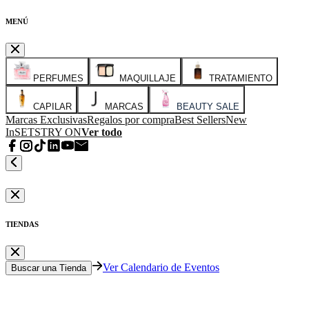
MENÚ
PERFUMES
MAQUILLAJE
TRATAMIENTO
CAPILAR
MARCAS
BEAUTY SALE
Marcas Exclusivas
Regalos por compra
Best Sellers
New
In
SETS
TRY ON
Ver todo
TIENDAS
Ver Calendario de Eventos
Buscar una Tienda