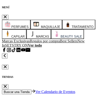
MENÚ
PERFUMES
MAQUILLAJE
TRATAMIENTO
CAPILAR
MARCAS
BEAUTY SALE
Marcas Exclusivas
Regalos por compra
Best Sellers
New
In
SETS
TRY ON
Ver todo
TIENDAS
Ver Calendario de Eventos
Buscar una Tienda