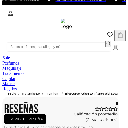
IN MINIMO DE COMPRA
¡HASTA 10 CUOTAS SIN INTERÉS!
BEN
Sale
Perfumes
Maquillaje
Tratamiento
Capilar
Marcas
Regalos
/
/
/
Inicio
Tratamiento
Premium
Biosource lotion tonifiante piel seca
RESEÑAS
0
Calificación promedio
ESCRIBÍ TU RESEÑA
(0 evaluaciones)
Lo sentimos. Aún no hay reseñas para este producto.