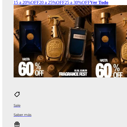
15 a 20%OFF
20 a 25%OFF
25 a 30%OFF
Ver Todo
Sale
Saber más