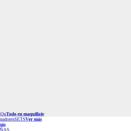
 On
Todo en maquillaje
inadores
SETS
Ver más
más
ÑAS