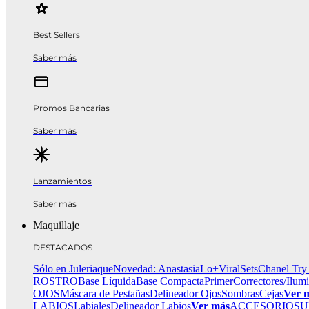
Best Sellers
Saber más
Promos Bancarias
Saber más
Lanzamientos
Saber más
Maquillaje
DESTACADOS
Sólo en Juleriaque
Novedad: Anastasia
Lo+Viral
Sets
Chanel Try
ROSTRO
Base Líquida
Base Compacta
Primer
Correctores/Ilum
OJOS
Máscara de Pestañas
Delineador Ojos
Sombras
Cejas
Ver 
LABIOS
Labiales
Delineador Labios
Ver más
ACCESORIOS
U