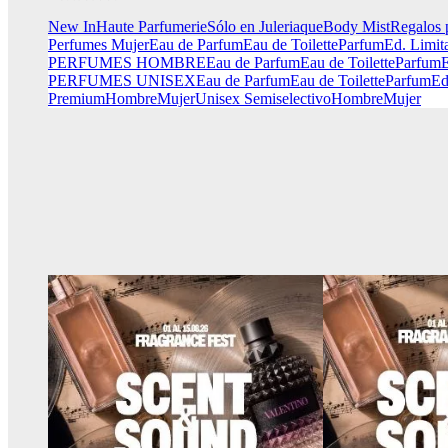
New In
Haute Parfumerie
Sólo en Juleriaque
Body Mist
Regalos 
Perfumes Mujer
Eau de Parfum
Eau de Toilette
Parfum
Ed. Limit
PERFUMES HOMBRE
Eau de Parfum
Eau de Toilette
Parfum
E
PERFUMES UNISEX
Eau de Parfum
Eau de Toilette
Parfum
Ed
Premium
Hombre
Mujer
Unisex
Semiselectivo
Hombre
Mujer