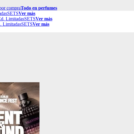
por compra
Todo en perfumes
adas
SETS
Ver más
d. Limitadas
SETS
Ver más
. Limitadas
SETS
Ver más