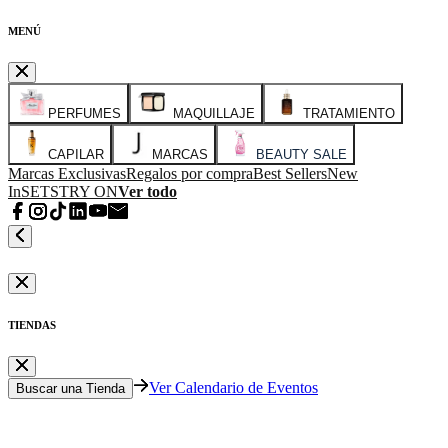
MENÚ
PERFUMES
MAQUILLAJE
TRATAMIENTO
CAPILAR
MARCAS
BEAUTY SALE
Marcas Exclusivas
Regalos por compra
Best Sellers
New
In
SETS
TRY ON
Ver todo
TIENDAS
Ver Calendario de Eventos
Buscar una Tienda