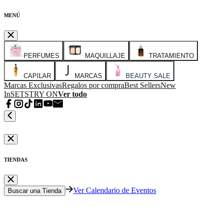
MENÚ
PERFUMES
MAQUILLAJE
TRATAMIENTO
CAPILAR
MARCAS
BEAUTY SALE
Marcas Exclusivas
Regalos por compra
Best Sellers
New
In
SETS
TRY ON
Ver todo
TIENDAS
Ver Calendario de Eventos
Buscar una Tienda