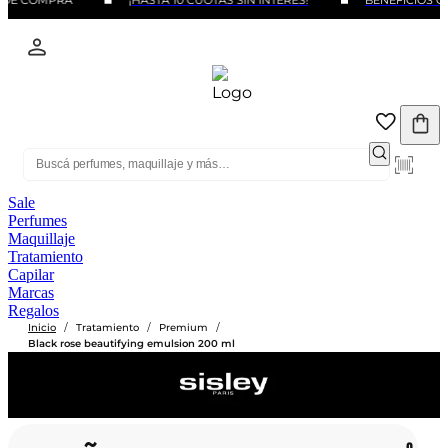
 DE COMPRA
¡HASTA 10 CUOTAS SIN INTERÉS!
BENEFICIOS CO
Sale
Perfumes
Maquillaje
Tratamiento
Capilar
Marcas
Regalos
/
/
/
Inicio
Tratamiento
Premium
Black rose beautifying emulsion 200 ml