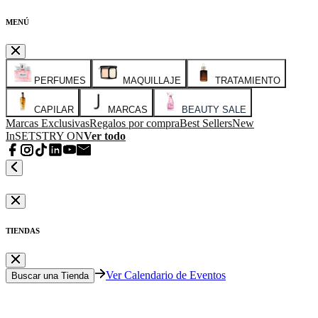
MENÚ
PERFUMES
MAQUILLAJE
TRATAMIENTO
CAPILAR
MARCAS
BEAUTY SALE
Marcas Exclusivas
Regalos por compra
Best Sellers
New
In
SETS
TRY ON
Ver todo
TIENDAS
Ver Calendario de Eventos
Buscar una Tienda