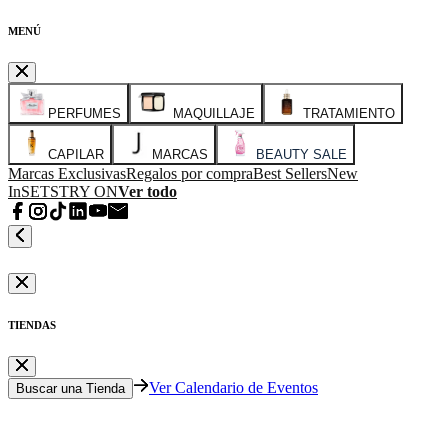
MENÚ
PERFUMES
MAQUILLAJE
TRATAMIENTO
CAPILAR
MARCAS
BEAUTY SALE
Marcas Exclusivas
Regalos por compra
Best Sellers
New
In
SETS
TRY ON
Ver todo
TIENDAS
Ver Calendario de Eventos
Buscar una Tienda