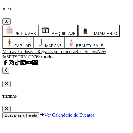
MENÚ
PERFUMES
MAQUILLAJE
TRATAMIENTO
CAPILAR
MARCAS
BEAUTY SALE
Marcas Exclusivas
Regalos por compra
Best Sellers
New
In
SETS
TRY ON
Ver todo
TIENDAS
Ver Calendario de Eventos
Buscar una Tienda