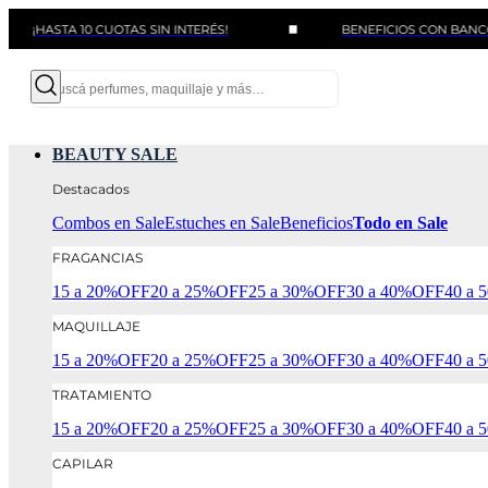
STA 10 CUOTAS SIN INTERÉS!
BENEFICIOS CON BANCOS Y TA
BEAUTY SALE
Destacados
Combos en Sale
Estuches en Sale
Beneficios
Todo en Sale
FRAGANCIAS
15 a 20%OFF
20 a 25%OFF
25 a 30%OFF
30 a 40%OFF
40 a
MAQUILLAJE
15 a 20%OFF
20 a 25%OFF
25 a 30%OFF
30 a 40%OFF
40 a
TRATAMIENTO
15 a 20%OFF
20 a 25%OFF
25 a 30%OFF
30 a 40%OFF
40 a
CAPILAR