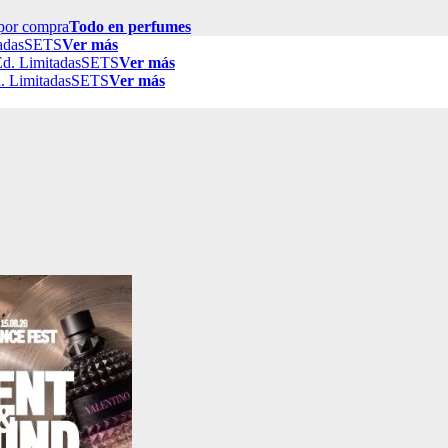
por compra
Todo en perfumes
adas
SETS
Ver más
d. Limitadas
SETS
Ver más
. Limitadas
SETS
Ver más