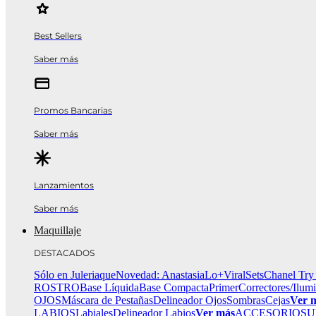
Best Sellers
Saber más
Promos Bancarias
Saber más
Lanzamientos
Saber más
Maquillaje
DESTACADOS
Sólo en Juleriaque
Novedad: Anastasia
Lo+Viral
Sets
Chanel Try
ROSTRO
Base Líquida
Base Compacta
Primer
Correctores/Ilum
OJOS
Máscara de Pestañas
Delineador Ojos
Sombras
Cejas
Ver 
LABIOS
Labiales
Delineador Labios
Ver más
ACCESORIOS
U