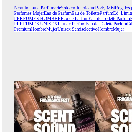
New In
Haute Parfumerie
Sólo en Juleriaque
Body Mist
Regalos 
Perfumes Mujer
Eau de Parfum
Eau de Toilette
Parfum
Ed. Limit
PERFUMES HOMBRE
Eau de Parfum
Eau de Toilette
Parfum
E
PERFUMES UNISEX
Eau de Parfum
Eau de Toilette
Parfum
Ed
Premium
Hombre
Mujer
Unisex
Semiselectivo
Hombre
Mujer