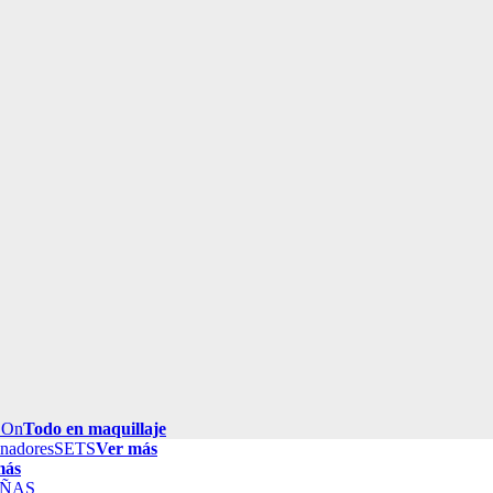
 On
Todo en maquillaje
inadores
SETS
Ver más
más
ÑAS