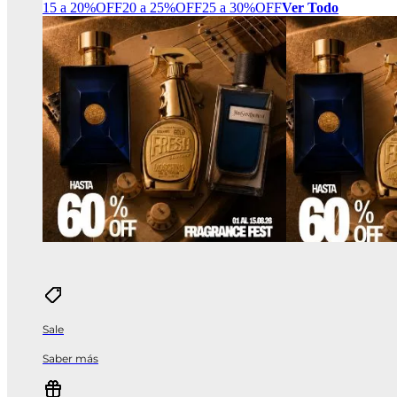
15 a 20%OFF
20 a 25%OFF
25 a 30%OFF
Ver Todo
Sale
Saber más