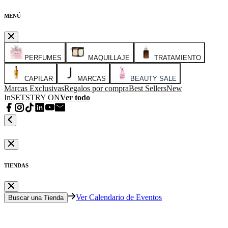
MENÚ
PERFUMES
MAQUILLAJE
TRATAMIENTO
CAPILAR
MARCAS
BEAUTY SALE
Marcas Exclusivas
Regalos por compra
Best Sellers
New
In
SETS
TRY ON
Ver todo
TIENDAS
Ver Calendario de Eventos
Buscar una Tienda