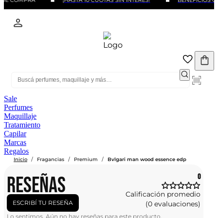
 DE COMPRA
¡HASTA 10 CUOTAS SIN INTERÉS!
BENEFICIOS CO
Sale
Perfumes
Maquillaje
Tratamiento
Capilar
Marcas
Regalos
/
/
/
Inicio
Fragancias
Premium
Bvlgari man wood essence edp
RESEÑAS
0
Calificación promedio
ESCRIBÍ TU RESEÑA
(0 evaluaciones)
Lo sentimos. Aún no hay reseñas para este producto.