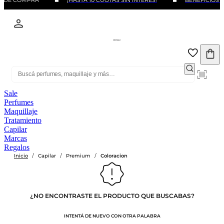
O DE COMPRA
¡HASTA 10 CUOTAS SIN INTERÉS!
BENEFICIOS C
Sale
Perfumes
Maquillaje
Tratamiento
Capilar
Marcas
Regalos
/
/
/
Inicio
Capilar
Premium
Coloracion