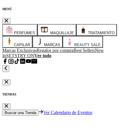
MENÚ
PERFUMES
MAQUILLAJE
TRATAMIENTO
CAPILAR
MARCAS
BEAUTY SALE
Marcas Exclusivas
Regalos por compra
Best Sellers
New
In
SETS
TRY ON
Ver todo
TIENDAS
Ver Calendario de Eventos
Buscar una Tienda