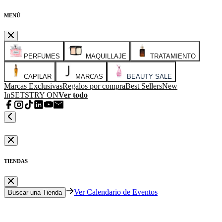
MENÚ
PERFUMES
MAQUILLAJE
TRATAMIENTO
CAPILAR
MARCAS
BEAUTY SALE
Marcas Exclusivas
Regalos por compra
Best Sellers
New
In
SETS
TRY ON
Ver todo
TIENDAS
Ver Calendario de Eventos
Buscar una Tienda