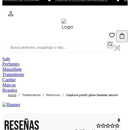
IN MINIMO DE COMPRA
¡HASTA 10 CUOTAS SIN INTERÉS!
BENE
Sale
Perfumes
Maquillaje
Tratamiento
Capilar
Marcas
Regalos
/
/
/
Inicio
Tratamiento
Premium
Capture youth glow booster serum
RESEÑAS
0