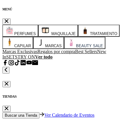
MENÚ
PERFUMES
MAQUILLAJE
TRATAMIENTO
CAPILAR
MARCAS
BEAUTY SALE
Marcas Exclusivas
Regalos por compra
Best Sellers
New
In
SETS
TRY ON
Ver todo
TIENDAS
Ver Calendario de Eventos
Buscar una Tienda