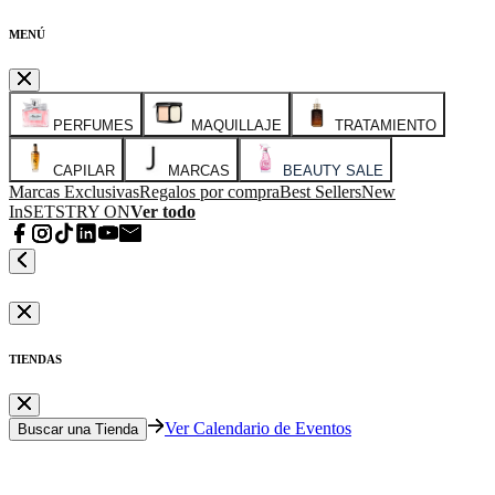
MENÚ
PERFUMES
MAQUILLAJE
TRATAMIENTO
CAPILAR
MARCAS
BEAUTY SALE
Marcas Exclusivas
Regalos por compra
Best Sellers
New
In
SETS
TRY ON
Ver todo
TIENDAS
Ver Calendario de Eventos
Buscar una Tienda