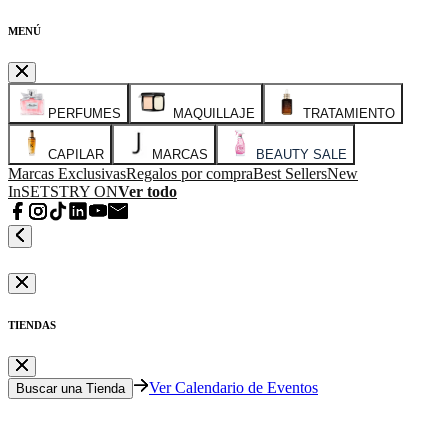
MENÚ
PERFUMES
MAQUILLAJE
TRATAMIENTO
CAPILAR
MARCAS
BEAUTY SALE
Marcas Exclusivas
Regalos por compra
Best Sellers
New
In
SETS
TRY ON
Ver todo
TIENDAS
Ver Calendario de Eventos
Buscar una Tienda