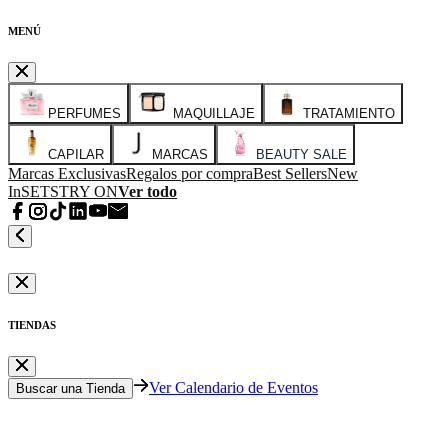
MENÚ
PERFUMES
MAQUILLAJE
TRATAMIENTO
CAPILAR
MARCAS
BEAUTY SALE
Marcas Exclusivas
Regalos por compra
Best Sellers
New
In
SETS
TRY ON
Ver todo
TIENDAS
Ver Calendario de Eventos
Buscar una Tienda