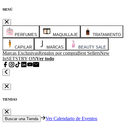
MENÚ
PERFUMES
MAQUILLAJE
TRATAMIENTO
CAPILAR
MARCAS
BEAUTY SALE
Marcas Exclusivas
Regalos por compra
Best Sellers
New
In
SETS
TRY ON
Ver todo
TIENDAS
Ver Calendario de Eventos
Buscar una Tienda