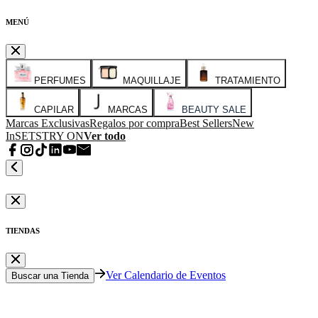
MENÚ
PERFUMES
MAQUILLAJE
TRATAMIENTO
CAPILAR
MARCAS
BEAUTY SALE
Marcas Exclusivas
Regalos por compra
Best Sellers
New
In
SETS
TRY ON
Ver todo
TIENDAS
Ver Calendario de Eventos
Buscar una Tienda