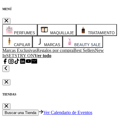
MENÚ
PERFUMES
MAQUILLAJE
TRATAMIENTO
CAPILAR
MARCAS
BEAUTY SALE
Marcas Exclusivas
Regalos por compra
Best Sellers
New
In
SETS
TRY ON
Ver todo
TIENDAS
Ver Calendario de Eventos
Buscar una Tienda