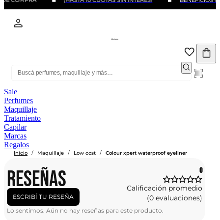
 DE COMPRA
¡HASTA 10 CUOTAS SIN INTERÉS!
BENEFICIOS C
Sale
Perfumes
Maquillaje
Tratamiento
Capilar
Marcas
Regalos
/
/
/
Inicio
Maquillaje
Low cost
Colour xpert waterproof eyeliner
RESEÑAS
0
Calificación promedio
ESCRIBÍ TU RESEÑA
(0 evaluaciones)
Lo sentimos. Aún no hay reseñas para este producto.