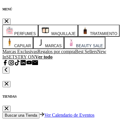
MENÚ
PERFUMES
MAQUILLAJE
TRATAMIENTO
CAPILAR
MARCAS
BEAUTY SALE
Marcas Exclusivas
Regalos por compra
Best Sellers
New
In
SETS
TRY ON
Ver todo
TIENDAS
Ver Calendario de Eventos
Buscar una Tienda