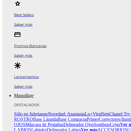
Best Sellers
Saber más
Promos Bancarias
Saber más
Lanzamientos
Saber más
Maquillaje
DESTACADOS
Sólo en Juleriaque
Novedad: Anastasia
Lo+Viral
Sets
Chanel Try
ROSTRO
Base Líquida
Base Compacta
Primer
Correctores/Ilum
OJOS
Máscara de Pestañas
Delineador Ojos
Sombras
Cejas
Ver 
LABIOS
Labiales
Delineador Labios
Ver más
ACCESORIOS
U