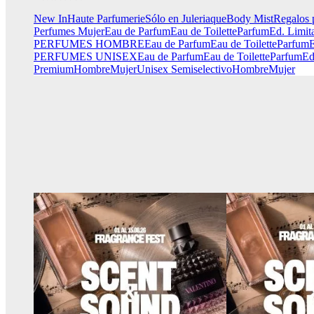
New In
Haute Parfumerie
Sólo en Juleriaque
Body Mist
Regalos 
Perfumes Mujer
Eau de Parfum
Eau de Toilette
Parfum
Ed. Limit
PERFUMES HOMBRE
Eau de Parfum
Eau de Toilette
Parfum
E
PERFUMES UNISEX
Eau de Parfum
Eau de Toilette
Parfum
Ed
Premium
Hombre
Mujer
Unisex
Semiselectivo
Hombre
Mujer