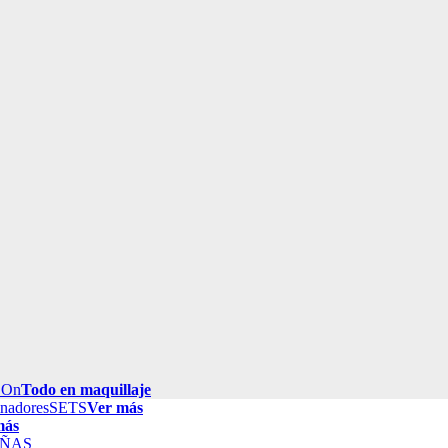
 On
Todo en maquillaje
inadores
SETS
Ver más
más
ÑAS