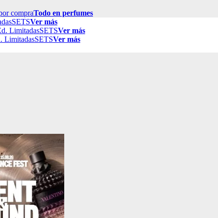
por compra
Todo en perfumes
adas
SETS
Ver más
d. Limitadas
SETS
Ver más
. Limitadas
SETS
Ver más