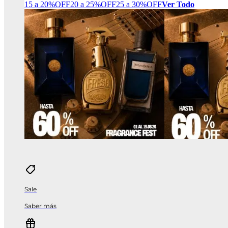
15 a 20%OFF
20 a 25%OFF
25 a 30%OFF
Ver Todo
Sale
Saber más