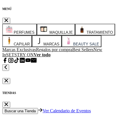
MENÚ
PERFUMES
MAQUILLAJE
TRATAMIENTO
CAPILAR
MARCAS
BEAUTY SALE
Marcas Exclusivas
Regalos por compra
Best Sellers
New
In
SETS
TRY ON
Ver todo
TIENDAS
Ver Calendario de Eventos
Buscar una Tienda